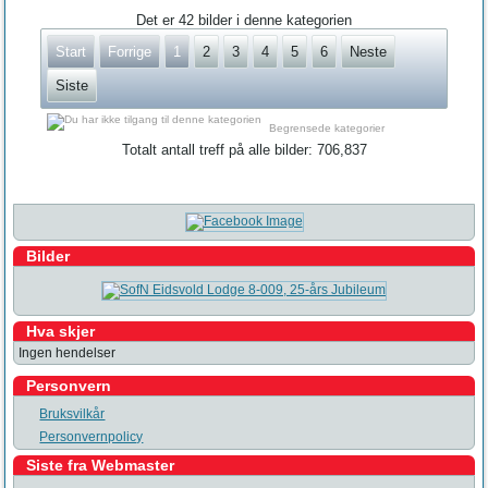
Det er 42 bilder i denne kategorien
Start
Forrige
1
2
3
4
5
6
Neste
Siste
Begrensede kategorier
Totalt antall treff på alle bilder: 706,837
Bilder
Hva skjer
Ingen hendelser
Personvern
Bruksvilkår
Personvernpolicy
Siste fra Webmaster