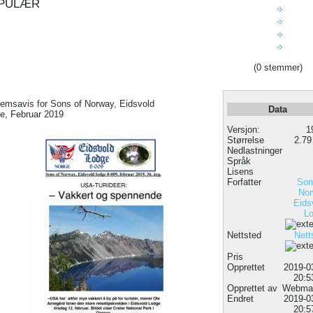
PULÆR
(0 stemmer)
emsavis for Sons of Norway, Eidsvold
Data
e, Februar 2019
Versjon:
1
Størrelse
2.7
Nedlastninger
Språk
Lisens
Forfatter
Son
No
Eids
L
Nettsted
Nett
Pris
Opprettet
2019-0
20:5
Opprettet av
Webmas
Endret
2019-0
20:5