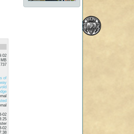
9.02
9 MB
737
s of
rway
vold
odge
sted
3-02
3:25
ter
3-02
7:38