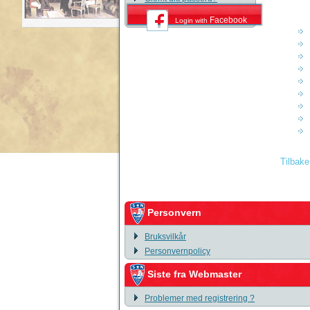
Facebook
Login with
Tilbake
Personvern
Bruksvilkår
Personvernpolicy
Siste fra Webmaster
Problemer med registrering ?